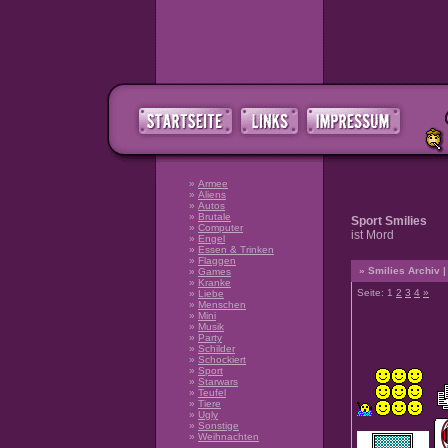
»
Armee
»
Aliens
»
Autos
»
Brutale
Sport Smilies
»
Computer
ist Mord
»
Engel
»
Essen & Trinken
»
Flaggen
» Smilies Archiv |
»
Games
»
Kranke
Seite: 1
2
3
4
»
»
Liebe
»
Menschen
»
Mini
»
Musik
»
Party
»
Schilder
»
Schockiert
»
Sport
»
Starwars
»
Teufel
»
Tiere
»
Ugly
»
Sonstige
»
Weihnachten