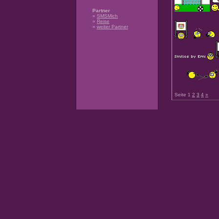
Partner
»
SMSMich
»
Reise
»
weiter Partner
Seite 1
2
3
4
»