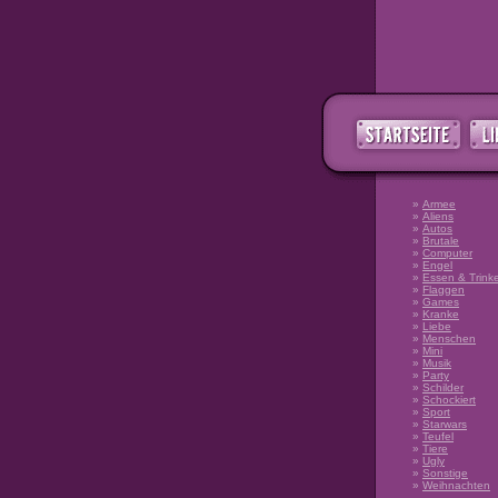
»
Armee
»
Aliens
»
Autos
»
Brutale
»
Computer
»
Engel
»
Essen & Trink
»
Flaggen
»
Games
»
Kranke
»
Liebe
»
Menschen
»
Mini
»
Musik
»
Party
»
Schilder
»
Schockiert
»
Sport
»
Starwars
»
Teufel
»
Tiere
»
Ugly
»
Sonstige
»
Weihnachten