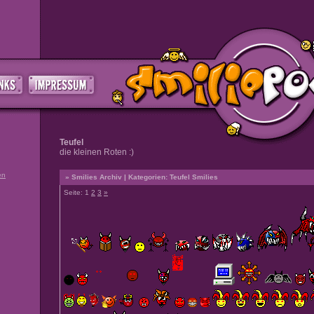
Teufel
die kleinen Roten :)
en
» Smilies Archiv | Kategorien: Teufel Smilies
Seite: 1
2
3
»